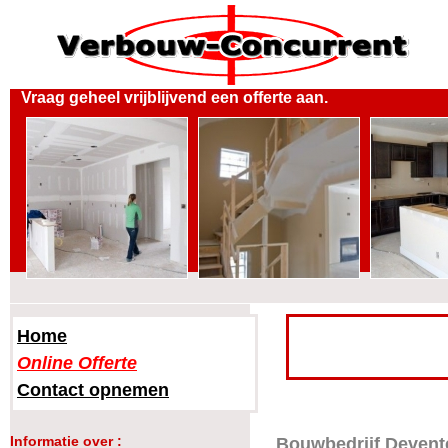
Vraag geheel vrijblijvend een offerte aan.
Home
Online Offerte
Contact opnemen
Informatie over :
Bouwbedrijf Devent