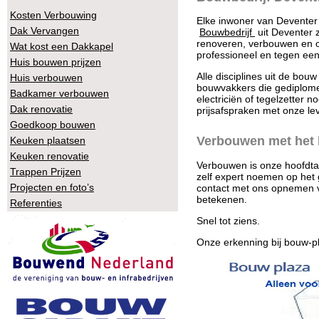
Kosten Verbouwing
Elke inwoner van Deventer 
Dak Vervangen
Bouwbedrijf
uit Deventer 
renoveren, verbouwen en o
Wat kost een Dakkapel
professioneel en tegen een
Huis bouwen prijzen
Alle disciplines uit de bou
Huis verbouwen
bouwvakkers die gediplomee
Badkamer verbouwen
electriciën of tegelzetter 
Dak renovatie
prijsafspraken met onze lev
Goedkoop bouwen
Verbouwen met het 
Keuken plaatsen
Keuken renovatie
Verbouwen is onze hoofdtak
Trappen Prijzen
zelf expert noemen op het 
Projecten en foto’s
contact met ons opnemen vo
betekenen.
Referenties
Snel tot ziens.
Onze erkenning bij bouw-pl