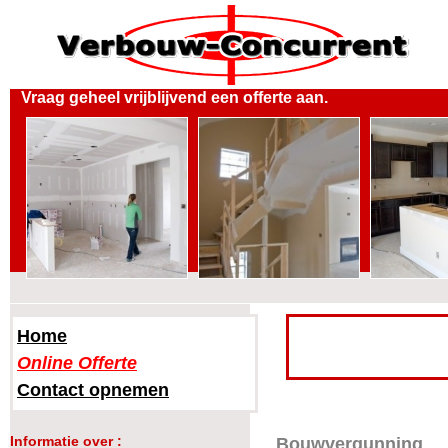
Vraag geheel vrijblijvend een offerte aan.
Home
Online Offerte
Contact opnemen
Informatie over :
Bouwvergunning