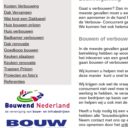
Kosten Verbouwing
Gaat u verbouwen? Dan moe
Dak Vervangen
meeste gevallen moet u ee
een aannemer in de hand h
Wat kost een Dakkapel
de Verbouw- Concurrent ge
Huis bouwen prijzen
We kunnen het ook helema
Huis verbouwen
Badkamer verbouwen
Bouwen of verbouwe
Dak renovatie
In de meeste gevallen gaat
Goedkoop bouwen
betrekking hebben op woon
Keuken plaatsen
het inleveren van een goe
gaan bouwen of verbouwe
Keuken renovatie
Trappen Prijzen
Wij kunnen u helpen met e
Projecten en foto’s
deze manier kunt u snel b
Referenties
Wij krijgen ook wel de vraa
consument niet veel mee te 
werking te hebben, te vera
voor bedrijven op basis va
en helpen wij u ook met de
Heeft u hulp nodig bij een
hebben alle “bouwdisciplin
Neem contact met ons op en
ons opnemen door het
vrij