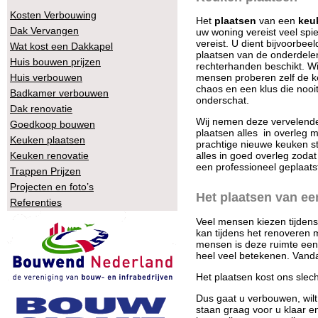
Kosten Verbouwing
Het
plaatsen
van een
keu
Dak Vervangen
uw woning vereist veel spie
vereist. U dient bijvoorbee
Wat kost een Dakkapel
plaatsen van de onderdelen
Huis bouwen prijzen
rechterhanden beschikt.
Wi
Huis verbouwen
mensen proberen zelf de ke
chaos en een klus die nooi
Badkamer verbouwen
onderschat.
Dak renovatie
Wij nemen deze vervelende 
Goedkoop bouwen
plaatsen alles in overleg 
Keuken plaatsen
prachtige nieuwe keuken st
Keuken renovatie
alles in goed overleg zoda
een professioneel geplaats
Trappen Prijzen
Projecten en foto’s
Het plaatsen van e
Referenties
Veel mensen kiezen tijden
kan tijdens het renoveren 
mensen is deze ruimte een
heel veel betekenen. Vanda
Het plaatsen kost ons slec
Dus gaat u verbouwen, wilt
staan graag voor u klaar en