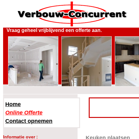
Vraag geheel vrijblijvend een offerte aan.
Home
Online Offerte
Contact opnemen
Informatie over :
Keuken plaatsen